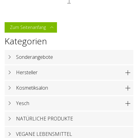
1
Zum Seitenanfang

Kategorien
Sonderangebote
Hersteller

Kosmetiksalon

Yesch

NATÜRLICHE PRODUKTE
VEGANE LEBENSMITTEL